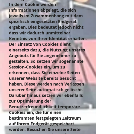
In dem Cookie werden
Informationen abgelegt, die sich
jeweils im Zusammenhang mit dem
spezifisch eingesetzten Endgerät
ergeben. Dies bedeutet jedoch nicht,
dass wir dadurch unmittelbar
Kenntnis von Ihrer Identität erhalten.
Der Einsatz von Cookies dient
einerseits dazu, die Nutzung unseres
Angebots für Sie angenehmer zu
gestalten. So setzen wir sogenannte
Session-Cookies ein, um zu
erkennen, dass Sie einzelne Seiten
unserer Website bereits besucht
haben. Diese werden nach Verlassen
unserer Seite automatisch gelöscht.
Darüber hinaus setzen wir ebenfalls
zur Optimierung der
Benutzerfreundlichkeit temporäre
Cookies ein, die für einen
bestimmten festgelegten Zeitraum
auf Ihrem Endgerät gespeichert
werden. Besuchen Sie unsere Seite